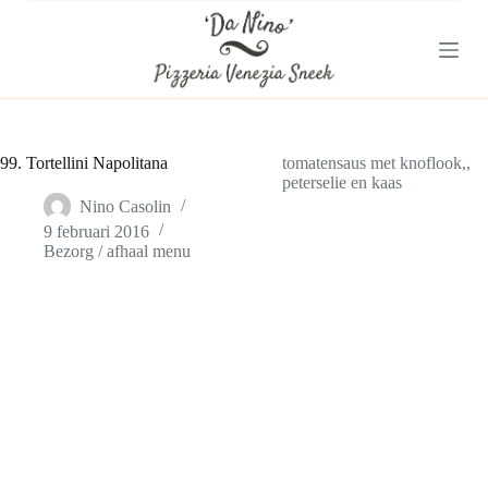
G
a
n
a
a
r
d
e
99. Tortellini Napolitana
tomatensaus met knoflook,,
i
peterselie en kaas
n
Nino Casolin
h
9 februari 2016
o
Bezorg / afhaal menu
u
d