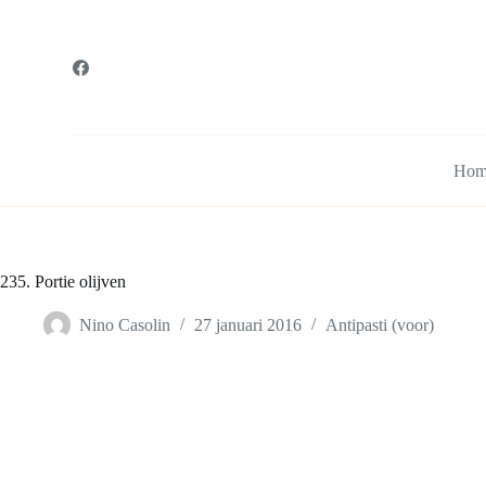
G
a
n
a
a
r
d
e
Hom
i
n
h
o
u
d
235. Portie olijven
Nino Casolin
27 januari 2016
Antipasti (voor)