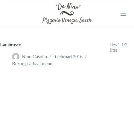
G
a
n
a
a
r
d
e
Lambrusco
fles 1 1/2
i
liter
n
Nino Casolin
9 februari 2016
h
Bezorg / afhaal menu
o
u
d