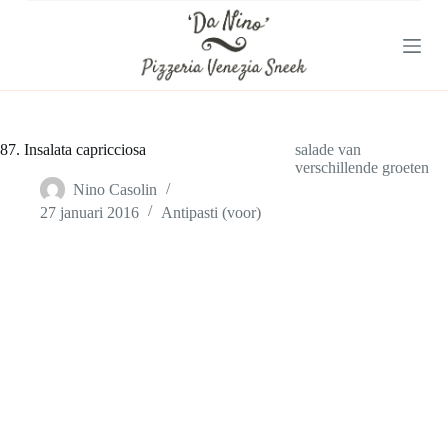
G
a
n
a
a
r
d
e
87. Insalata capricciosa
salade van
i
verschillende groeten
n
Nino Casolin
h
27 januari 2016
Antipasti (voor)
o
u
d