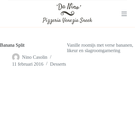
G
a
n
a
a
r
d
e
Banana Split
Vanille roomijs met verse bananen,
i
likeur en slagroomgarnering
n
Nino Casolin
h
11 februari 2016
Desserts
o
u
d