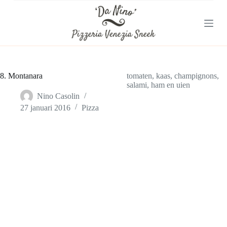
G
a
n
a
a
r
d
e
8. Montanara
tomaten, kaas, champignons,
i
salami, ham en uien
n
Nino Casolin
h
27 januari 2016
Pizza
o
u
d