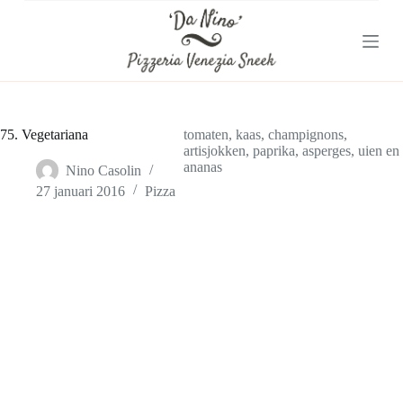
G
a
n
a
a
r
d
e
75. Vegetariana
tomaten, kaas, champignons,
i
artisjokken, paprika, asperges, uien en
n
ananas
Nino Casolin
h
27 januari 2016
Pizza
o
u
d