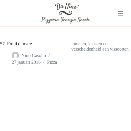
G
a
n
a
a
r
d
e
57. Frutti di mare
tomaten, kaas en een
i
verscheidenheid aan vissoorten
n
Nino Casolin
h
27 januari 2016
Pizza
o
u
d