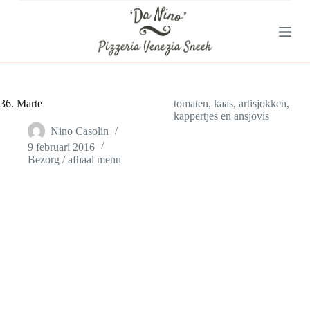
G
a
n
a
a
r
d
e
36. Marte
tomaten, kaas, artisjokken,
i
kappertjes en ansjovis
n
Nino Casolin
h
9 februari 2016
o
Bezorg / afhaal menu
u
d