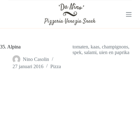
G
a
n
a
a
r
d
e
35. Alpina
tomaten, kaas, champignons,
i
spek, salami, uien en paprika
n
Nino Casolin
h
27 januari 2016
Pizza
o
u
d