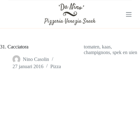
G
a
n
a
a
r
d
e
31. Cacciatora
tomaten, kaas,
i
champignons, spek en uien
n
Nino Casolin
h
27 januari 2016
Pizza
o
u
d