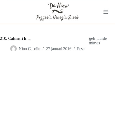
G
a
n
a
a
r
d
e
210. Calamari fritti
gefrituurde
i
inktvis
n
Nino Casolin
27 januari 2016
Pesce
h
o
u
d