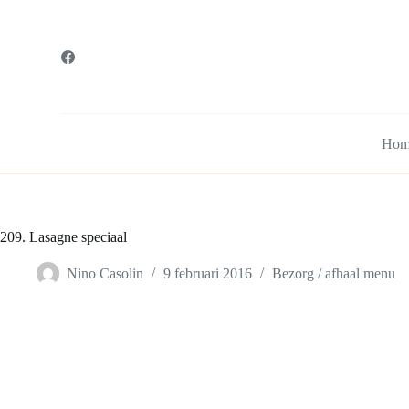
G
a
n
a
a
r
d
e
Hom
i
n
h
o
u
d
209. Lasagne speciaal
Nino Casolin
9 februari 2016
Bezorg / afhaal menu