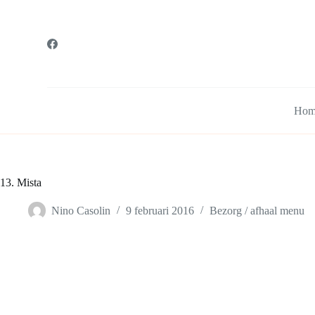
G
a
n
a
a
r
d
e
Hom
i
n
h
o
u
d
13. Mista
Nino Casolin
9 februari 2016
Bezorg / afhaal menu